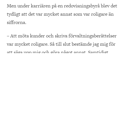
Men under karriären på en redovisningsbyrå blev det
tydligt att det var mycket annat som var roligare än
siffrorna.
– Att möta kunder och skriva förvaltningsberättelser
var mycket roligare. Så till slut bestämde jag mig för
att säga upp mig och göra något annat. Samtidigt
hoppade jag på en skrivarkurs där den sista uppgiften
var att skriva tio sidor till ett större projekt, berättar
Cecilia.
De tio sidorna finns med i boken och uppmaningen
från läraren var tydlig; “Skriv färdigt boken”. Men
verkligheten kom emellan. Cecilia startade eget och
började konsulta och skriva åt olika företag runt om i
Sverige. Skrivandet på boken stannade inte av helt,