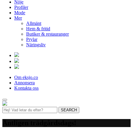
Nöje
Profiler
Mode
Mer
Allmänt
Hem & fritid
Butiker & restauranger
Prylar
Näringsliv
Om eksjo.co
Annonsera
Kontakta oss
Äntligen trädgårdsdags!