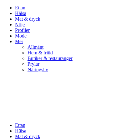
Ettan
Hälsa
Mat & dryck
Nöje
Profiler
Mode
Mer
Allmänt
Hem & fritid
Butiker & restauranger
Prylar
Näringsliv
Ettan
Hälsa
Mat & dryck