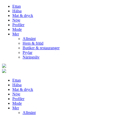
Ettan
Hälsa
Mat & dryck
Nöje
Profiler
Mode
Mer
Allmänt
Hem & fritid
Butiker & restauranger
Prylar
Näringsliv
Ettan
Hälsa
Mat & dryck
Nöje
Profiler
Mode
Mer
Allmänt