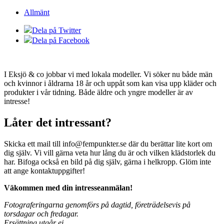
Allmänt
Dela på Twitter
Dela på Facebook
I Eksjö & co jobbar vi med lokala modeller. Vi söker nu både män
och kvinnor i åldrarna 18 år och uppåt som kan visa upp kläder och
produkter i vår tidning. Både äldre och yngre modeller är av
intresse!
Låter det intressant?
Skicka ett mail till info@fempunkter.se där du berättar lite kort om
dig själv. Vi vill gärna veta hur lång du är och vilken klädstorlek du
har. Bifoga också en bild på dig själv, gärna i helkropp. Glöm inte
att ange kontaktuppgifter!
Väkommen med din intresseanmälan!
Fotograferingarna genomförs på dagtid, företrädelsevis på
torsdagar och fredagar.
Ersättning utgår ej.