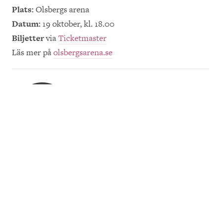
Plats:
Olsbergs arena
Datum:
19 oktober, kl. 18.00
Biljetter
via
Ticketmaster
Läs mer på
olsbergsarena.se
Redaktionen
Publicerad 18 september 2019
SKICKA E-POST
NÖJE & EVENEMANG
Dela på Twitter
Dela på Facebook