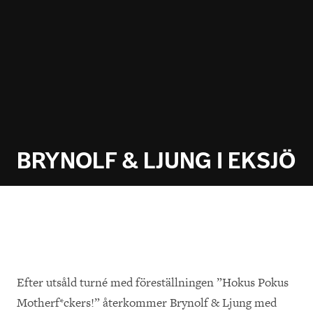
BRYNOLF & LJUNG I EKSJÖ
Efter utsåld turné med föreställningen ”Hokus Pokus
Motherf*ckers!” återkommer Brynolf & Ljung med