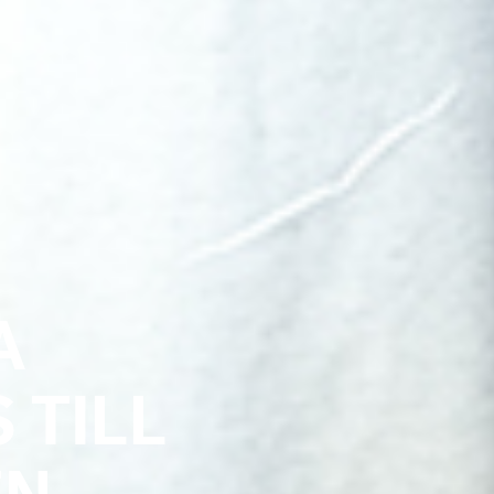
A
 TILL