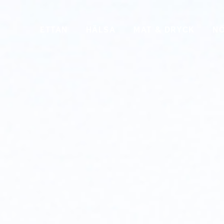
ETTAN
HÄLSA
MAT & DRYCK
NÖ