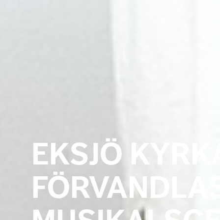
EKSJÖ KYRK
FÖRVANDLAS