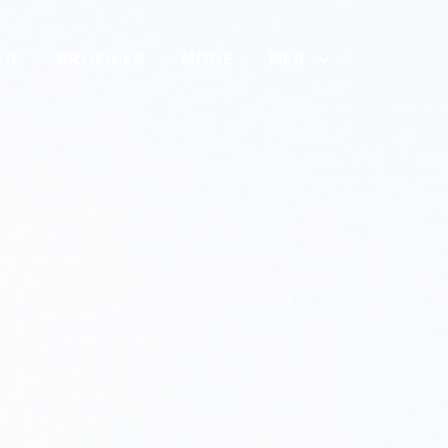
JE
PROFILER
MODE
MER