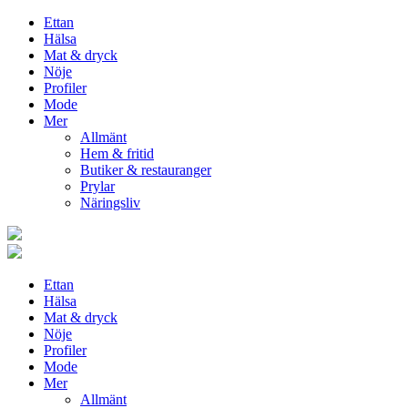
Ettan
Hälsa
Mat & dryck
Nöje
Profiler
Mode
Mer
Allmänt
Hem & fritid
Butiker & restauranger
Prylar
Näringsliv
Ettan
Hälsa
Mat & dryck
Nöje
Profiler
Mode
Mer
Allmänt