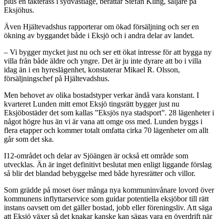
plus en takterass i sydvästläge, berättar Stefan Kling, säljare på
Eksjöhus.
Även Hjältevadshus rapporterar om ökad försäljning och ser en
ökning av byggandet både i Eksjö och i andra delar av landet.
– Vi bygger mycket just nu och ser ett ökat intresse för att bygga ny
villa från både äldre och yngre. Det är ju inte dyrare att bo i villa
idag än i en hyreslägenhet, konstaterar Mikael R. Olsson,
försäljningschef på Hjältevadshus.
Men behovet av olika bostadstyper verkar ändå vara konstant. I
kvarteret Lunden mitt emot Eksjö tingsrätt bygger just nu
Eksjöbostäder det som kallas ”Eksjös nya stadsport”. 28 lägenheter i
något högre hus än vi är vana att omge oss med. Lunden byggs i
flera etapper och kommer totalt omfatta cirka 70 lägenheter om allt
går som det ska.
I12-området och delar av Sjöängen är också ett område som
utvecklas. Än är inget definitivt beslutat men enligt liggande förslag
så blir det blandad bebyggelse med både hyresrätter och villor.
Som grädde på moset öser många nya kommuninvånare lovord över
kommunens inflyttarservice som guidar potentiella eksjöbor till rätt
instans oavsett om det gäller bostad, jobb eller föreningsliv. Att säga
att Eksjö växer så det knakar kanske kan sägas vara en överdrift när