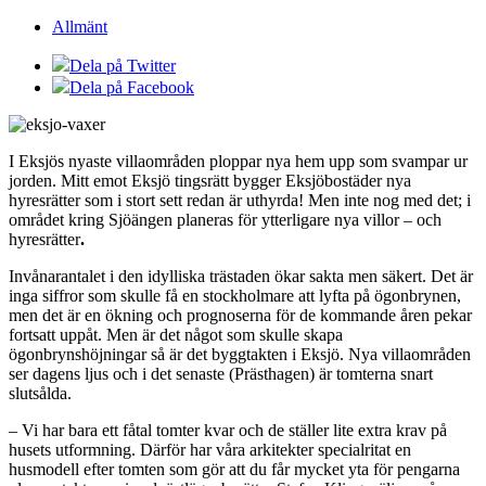
Allmänt
Dela på Twitter
Dela på Facebook
I Eksjös nyaste villaområden ploppar nya hem upp som svampar ur
jorden. Mitt emot Eksjö tingsrätt bygger Eksjöbostäder nya
hyresrätter som i stort sett redan är uthyrda! Men inte nog med det; i
området kring Sjöängen planeras för ytterligare nya villor – och
hyresrätter
.
Invånarantalet i den idylliska trästaden ökar sakta men säkert. Det är
inga siffror som skulle få en stockholmare att lyfta på ögonbrynen,
men det är en ökning och prognoserna för de kommande åren pekar
fortsatt uppåt. Men är det något som skulle skapa
ögonbrynshöjningar så är det byggtakten i Eksjö. Nya villaområden
ser dagens ljus och i det senaste (Prästhagen) är tomterna snart
slutsålda.
– Vi har bara ett fåtal tomter kvar och de ställer lite extra krav på
husets utformning. Därför har våra arkitekter specialritat en
husmodell efter tomten som gör att du får mycket yta för pengarna