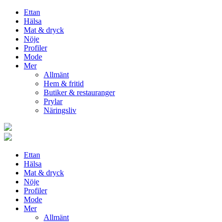
Ettan
Hälsa
Mat & dryck
Nöje
Profiler
Mode
Mer
Allmänt
Hem & fritid
Butiker & restauranger
Prylar
Näringsliv
Ettan
Hälsa
Mat & dryck
Nöje
Profiler
Mode
Mer
Allmänt