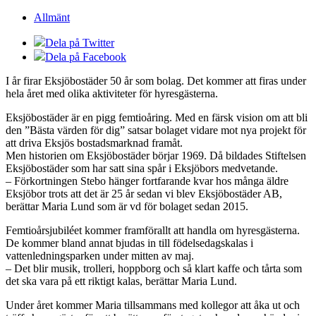
Allmänt
Dela på Twitter
Dela på Facebook
I år firar Eksjöbostäder 50 år som bolag. Det kommer att firas under
hela året med olika aktiviteter för hyresgästerna.
Eksjöbostäder är en pigg femtioåring. Med en färsk vision om att bli
den ”Bästa värden för dig” satsar bolaget vidare mot nya projekt för
att driva Eksjös bostadsmarknad framåt.
Men historien om Eksjöbostäder börjar 1969. Då bildades Stiftelsen
Eksjöbostäder som har satt sina spår i Eksjöbors medvetande.
– Förkortningen Stebo hänger fortfarande kvar hos många äldre
Eksjöbor trots att det är 25 år sedan vi blev Eksjöbostäder AB,
berättar Maria Lund som är vd för bolaget sedan 2015.
Femtioårsjubiléet kommer framförallt att handla om hyresgästerna.
De kommer bland annat bjudas in till födelsedagskalas i
vattenledningsparken under mitten av maj.
– Det blir musik, trolleri, hoppborg och så klart kaffe och tårta som
det ska vara på ett riktigt kalas, berättar Maria Lund.
Under året kommer Maria tillsammans med kollegor att åka ut och