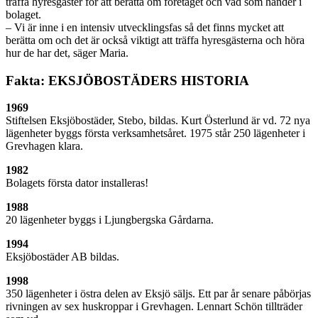
träffa hyresgäster för att berätta om företaget och vad som händer i
bolaget.
– Vi är inne i en intensiv utvecklingsfas så det finns mycket att
berätta om och det är också viktigt att träffa hyresgästerna och höra
hur de har det, säger Maria.
Fakta: EKSJÖBOSTÄDERS HISTORIA
1969
Stiftelsen Eksjöbostäder, Stebo, bildas. Kurt Österlund är vd. 72 nya
lägenheter byggs första verksamhetsåret. 1975 står 250 lägenheter i
Grevhagen klara.
1982
Bolagets första dator installeras!
1988
20 lägenheter byggs i Ljungbergska Gårdarna.
1994
Eksjöbostäder AB bildas.
1998
350 lägenheter i östra delen av Eksjö säljs. Ett par år senare påbörjas
rivningen av sex huskroppar i Grevhagen. Lennart Schön tillträder