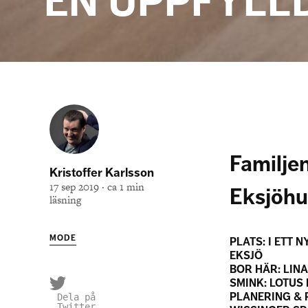
EN UPPFYLL
Familjen
Kristoffer Karlsson
17 sep 2019 · ca 1 min
Eksjöhu
läsning
MODE
PLATS: I ETT 
EKSJÖ
BOR HÄR: LINA
SMINK: LOTUS
PLANERING & 
Dela på
Twitter