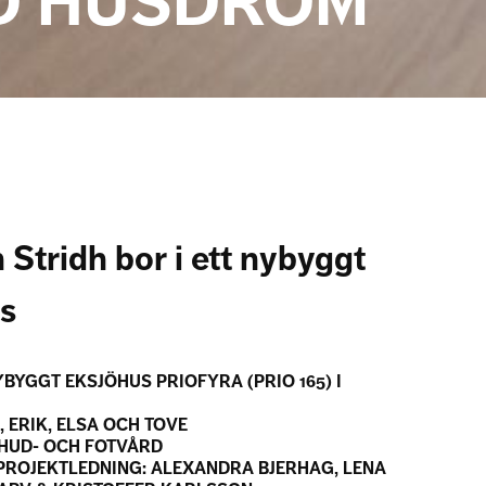
D HUSDRÖM
 Stridh bor i ett nybyggt
s
NYBYGGT EKSJÖHUS PRIOFYRA (PRIO 165) I
, ERIK, ELSA OCH TOVE
 HUD- OCH FOTVÅRD
PROJEKTLEDNING: ALEXANDRA BJERHAG, LENA