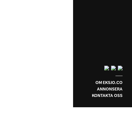
OM EKSJO.CO
ANNONSERA
KONTAKTA OSS
Eksjö Tattoo:
arierat, fartfyllt
ch världsklass”