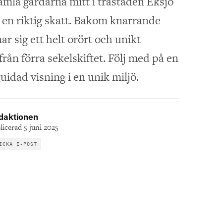
gamla gårdarna mitt i trästaden Eksjö
en riktig skatt. Bakom knarrande
r sig ett helt orört och unikt
rån förra sekelskiftet. Följ med på en
uidad visning i en unik miljö.
daktionen
licerad 5 juni 2025
ICKA E-POST
usikliv
Cirkusvagn på
”V
 kyrkor
Eksjö camping
o