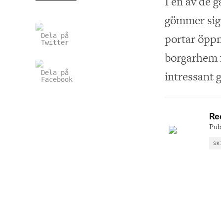
I en av de 
gömmer sig 
portar öppna
Dela på
Twitter
borgarhem f
Dela på
intressant g
Facebook
Re
Pub
SK
Sjöängen laddar
Rikt m
RELATERAD LÄSNING
för entusiastfordon
i våra