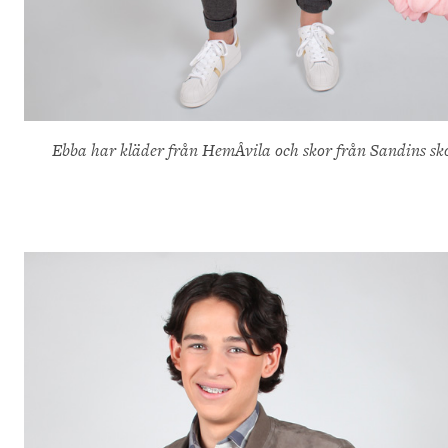
Ebba har kläder från HemÅvila och skor från Sandins sko