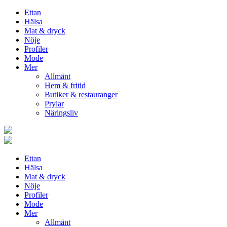
Ettan
Hälsa
Mat & dryck
Nöje
Profiler
Mode
Mer
Allmänt
Hem & fritid
Butiker & restauranger
Prylar
Näringsliv
Ettan
Hälsa
Mat & dryck
Nöje
Profiler
Mode
Mer
Allmänt