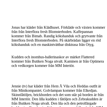
Jonas har kläder från Klädhuset. Förkläde och växten kommer
från från Interflora fresh Blomsterboden. Kaffepannan
kommer från Bimab. Randig kökshanduk och grytvante från
Interflora fresh Blomsterboden. På skärbrädan ligger en röd
kökshanduk och en maskintvättbar disktrasa från Otyg.
Kudden och inomhus-ballerinaskor av märket Flattered
kommer från Butiken Noga utvalt. Kaminen är från Optimera
och vedkorgen kommer från MM Interiör.
Jennie (tv) har kläder från Hem Å Vila och Heddas outfit är
från Minikompaniet. Golvlampan kommer från Elkedjan.
Skinnfåtöljen, brickborden och det som står på borden är från
MM Interiör. Den lilla kudden i fåtöljen och Zebrakudden är
från Butiken Noga utvalt. Den lila och den petrolfärgade