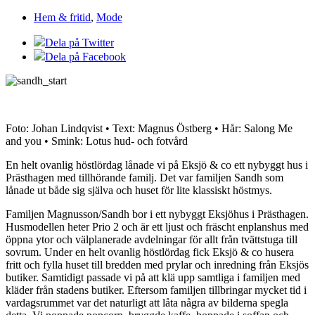
Hem & fritid
,
Mode
Dela på Twitter
Dela på Facebook
Foto: Johan Lindqvist • Text: Magnus Östberg • Hår: Salong Me
and you • Smink: Lotus hud- och fotvård
En helt ovanlig höstlördag lånade vi på Eksjö & co ett nybyggt hus i
Prästhagen med tillhörande familj. Det var familjen Sandh som
lånade ut både sig själva och huset för lite klassiskt höstmys.
Familjen Magnusson/Sandh bor i ett nybyggt Eksjöhus i Prästhagen.
Husmodellen heter Prio 2 och är ett ljust och fräscht enplanshus med
öppna ytor och välplanerade avdelningar för allt från tvättstuga till
sovrum. Under en helt ovanlig höstlördag fick Eksjö & co husera
fritt och fylla huset till bredden med prylar och inredning från Eksjös
butiker. Samtidigt passade vi på att klä upp samtliga i familjen med
kläder från stadens butiker. Eftersom familjen tillbringar mycket tid i
vardagsrummet var det naturligt att låta några av bilderna spegla