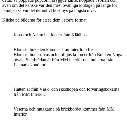
detta. Vi poppade popcorn, bryggde kaffe, hoppade i soffan och
även om det kanske var den mest ovanliga lördagen på länge för
familjen så var det definitivt höstmys på högsta nivå.
Klicka på bilderna för att se dem i större format.
Jonas och Adam har kläder från Klädhuset.
Blomsterbuketten kommer från Interflora fresh
Blomsterboden. Vas och doftljus kommer från Butiken Noga
utvalt. Skärbrädan är från MM interiör och bullarna från
Lennarts konditori.
Hatten är från Väsk- och skoshopen och förvaringsboxarna
från MM Interiör.
Vaserna och muggarna på brickbordet kommer från MM
Interiör.