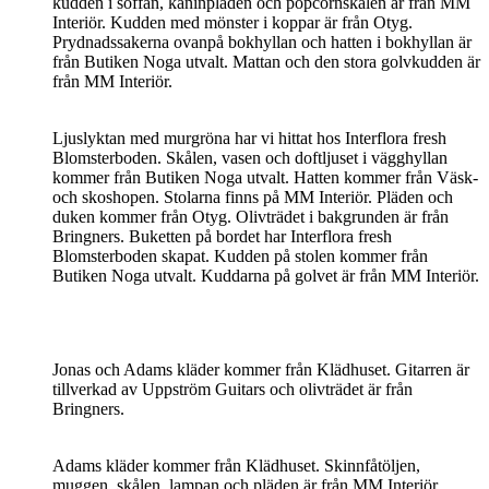
kudden i soffan, kaninpläden och popcornskålen är från MM
Interiör. Kudden med mönster i koppar är från Otyg.
Prydnadssakerna ovanpå bokhyllan och hatten i bokhyllan är
från Butiken Noga utvalt. Mattan och den stora golvkudden är
från MM Interiör.
Ljuslyktan med murgröna har vi hittat hos Interflora fresh
Blomsterboden. Skålen, vasen och doftljuset i vägghyllan
kommer från Butiken Noga utvalt. Hatten kommer från Väsk-
och skoshopen. Stolarna finns på MM Interiör. Pläden och
duken kommer från Otyg. Olivträdet i bakgrunden är från
Bringners. Buketten på bordet har Interflora fresh
Blomsterboden skapat. Kudden på stolen kommer från
Butiken Noga utvalt. Kuddarna på golvet är från MM Interiör.
Jonas och Adams kläder kommer från Klädhuset. Gitarren är
tillverkad av Uppström Guitars och olivträdet är från
Bringners.
Adams kläder kommer från Klädhuset. Skinnfåtöljen,
muggen, skålen, lampan och pläden är från MM Interiör.