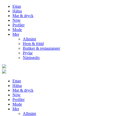
Ettan
Hälsa
Mat & dryck
Nöje
Profiler
Mode
Mer
Allmänt
Hem & fritid
Butiker & restauranger
Prylar
Näringsliv
Ettan
Hälsa
Mat & dryck
Nöje
Profiler
Mode
Mer
Allmänt