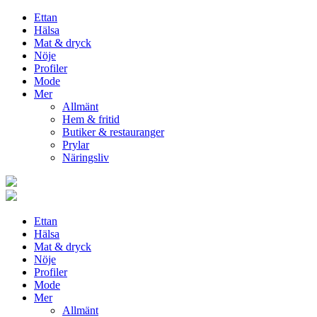
Ettan
Hälsa
Mat & dryck
Nöje
Profiler
Mode
Mer
Allmänt
Hem & fritid
Butiker & restauranger
Prylar
Näringsliv
Ettan
Hälsa
Mat & dryck
Nöje
Profiler
Mode
Mer
Allmänt