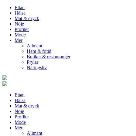
Ettan
Hälsa
Mat & dryck
Nöje
Profiler
Mode
Mer
Allmänt
Hem & fritid
Butiker & restauranger
Prylar
Näringsliv
Ettan
Hälsa
Mat & dryck
Nöje
Profiler
Mode
Mer
Allmänt