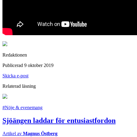
Redaktionen
Publicerad 9 oktober 2019
Skicka e-post
Relaterad läsning
#Nöje & evenemang
Sjöängen laddar för entusiastfordon
Artikel av
Magnus Östberg