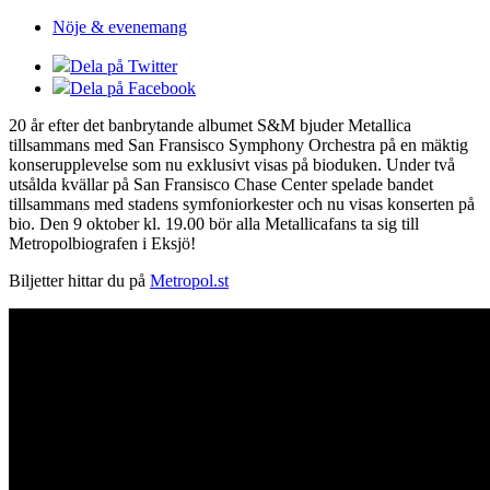
Nöje & evenemang
Dela på Twitter
Dela på Facebook
20 år efter det banbrytande albumet S&M bjuder Metallica
tillsammans med San Fransisco Symphony Orchestra på en mäktig
konserupplevelse som nu exklusivt visas på bioduken. Under två
utsålda kvällar på San Fransisco Chase Center spelade bandet
tillsammans med stadens symfoniorkester och nu visas konserten på
bio. Den 9 oktober kl. 19.00 bör alla Metallicafans ta sig till
Metropolbiografen i Eksjö!
Biljetter hittar du på
Metropol.st