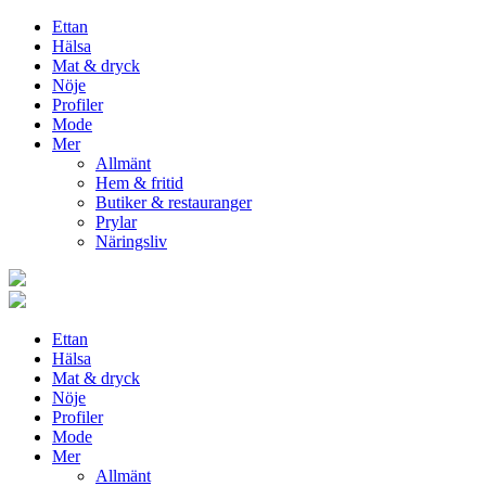
Ettan
Hälsa
Mat & dryck
Nöje
Profiler
Mode
Mer
Allmänt
Hem & fritid
Butiker & restauranger
Prylar
Näringsliv
Ettan
Hälsa
Mat & dryck
Nöje
Profiler
Mode
Mer
Allmänt