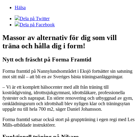
Hälsa
Dela på Twitter
Dela på Facebook
Massor av alternativ för dig som vill
träna och hålla dig i form!
Nytt och fräscht på Forma Framtid
Forma framtid på Nannylundsområdet i Eksjö fortsätter sin satsning
mot sitt mål – att bli en av Sveriges bästa träningsanläggningar.
– Vi är ett komplett hälsocenter med allt från träning till
kostrådgivning, idrottssjukgymnast, idrottsläkare, professionella
fystester och naprapat. En större renovering och utbyggnad av gym,
omklädningsrum och idrottshall blev nyligen klar och träningsytan
uppgår nu till hela 700 m2, säger Daniel Johansson.
Forma framtid satsar också stort på gruppträning i egen regi med Les
Mills-utbildade instruktörer.
Funktionell träning på Nikaro