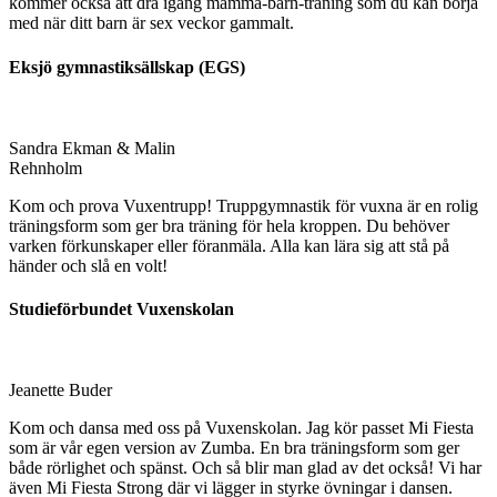
kommer också att dra igång mamma-barn-träning som du kan börja
med när ditt barn är sex veckor gammalt.
Eksjö gymnastiksällskap (EGS)
Sandra Ekman & Malin
Rehnholm
Kom och prova Vuxentrupp! Truppgymnastik för vuxna är en rolig
träningsform som ger bra träning för hela kroppen. Du behöver
varken förkunskaper eller föranmäla. Alla kan lära sig att stå på
händer och slå en volt!
Studieförbundet Vuxenskolan
Jeanette Buder
Kom och dansa med oss på Vuxenskolan. Jag kör passet Mi Fiesta
som är vår egen version av Zumba. En bra träningsform som ger
både rörlighet och spänst. Och så blir man glad av det också! Vi har
även Mi Fiesta Strong där vi lägger in styrke övningar i dansen.