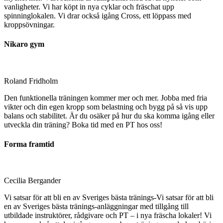
vanligheter. Vi har köpt in nya cyklar och fräschat upp
spinninglokalen. Vi drar också igång Cross, ett löppass med
kroppsövningar.
Nikaro gym
Roland Fridholm
Den funktionella trä­ningen kommer mer och mer. Jobba med fria
vikter och din egen kropp som belastning och bygg på så vis upp
balans och stabilitet. Är du osäker på hur du ska komma igång eller
utveckla din träning? Boka tid med en PT hos oss!
Forma framtid
Cecilia Bergander
Vi satsar för att bli en av Sveriges bästa tränings-Vi satsar för att bli
en av Sveriges bästa tränings-anläggningar med tillgång till
utbildade instruktörer, rådgivare och PT – i nya fräscha lokaler! Vi