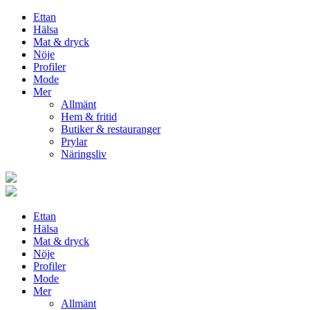
Ettan
Hälsa
Mat & dryck
Nöje
Profiler
Mode
Mer
Allmänt
Hem & fritid
Butiker & restauranger
Prylar
Näringsliv
Ettan
Hälsa
Mat & dryck
Nöje
Profiler
Mode
Mer
Allmänt