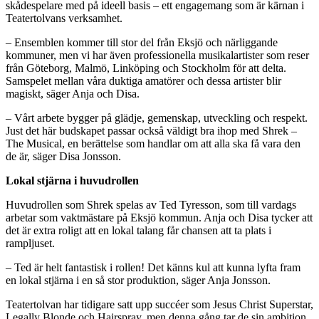
skådespelare med på ideell basis – ett engagemang som är kärnan i
Teatertolvans verksamhet.
– Ensemblen kommer till stor del från Eksjö och närliggande
kommuner, men vi har även professionella musikalartister som reser
från Göteborg, Malmö, Linköping och Stockholm för att delta.
Samspelet mellan våra duktiga amatörer och dessa artister blir
magiskt, säger Anja och Disa.
– Vårt arbete bygger på glädje, gemenskap, utveckling och respekt.
Just det här budskapet passar också väldigt bra ihop med Shrek –
The Musical, en berättelse som handlar om att alla ska få vara den
de är, säger Disa Jonsson.
Lokal stjärna i huvudrollen
Huvudrollen som Shrek spelas av Ted Tyresson, som till vardags
arbetar som vaktmästare på Eksjö kommun. Anja och Disa tycker att
det är extra roligt att en lokal talang får chansen att ta plats i
rampljuset.
– Ted är helt fantastisk i rollen! Det känns kul att kunna lyfta fram
en lokal stjärna i en så stor produktion, säger Anja Jonsson.
Teatertolvan har tidigare satt upp succéer som Jesus Christ Superstar,
Legally Blonde och Hairspray, men denna gång tar de sin ambition