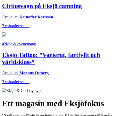
Cirkusvagn på Eksjö camping
Artikel av
Kristoffer Karlsson
3 månader sedan
#Nöje & evenemang
Eksjö Tattoo: ”Varierat, fartfyllt och
världsklass”
Artikel av
Magnus Östberg
3 månader sedan
Ett magasin med Eksjöfokus
Vi vill visa att Eksjö är en härlig plats. Både för den som vill handla,