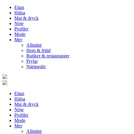
Ettan
Hälsa
Mat & dryck
Nöje
Profiler
Mode
Mer
Allmänt
Hem & fritid
Butiker & restauranger
Prylar
Näringsliv
Ettan
Hälsa
Mat & dryck
Nöje
Profiler
Mode
Mer
Allmänt