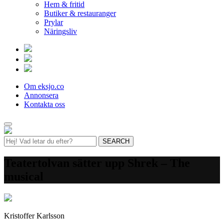
Hem & fritid
Butiker & restauranger
Prylar
Näringsliv
Om eksjo.co
Annonsera
Kontakta oss
Teatertolvan sätter upp Shrek – The
musical
Kristoffer Karlsson