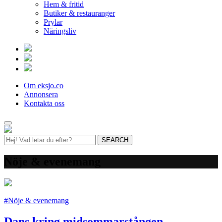
Hem & fritid
Butiker & restauranger
Prylar
Näringsliv
Om eksjo.co
Annonsera
Kontakta oss
Nöje & evenemang
#Nöje & evenemang
Dans kring midsommarstången