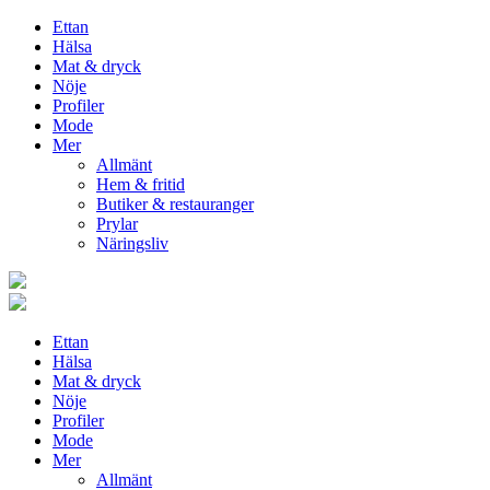
Ettan
Hälsa
Mat & dryck
Nöje
Profiler
Mode
Mer
Allmänt
Hem & fritid
Butiker & restauranger
Prylar
Näringsliv
Ettan
Hälsa
Mat & dryck
Nöje
Profiler
Mode
Mer
Allmänt