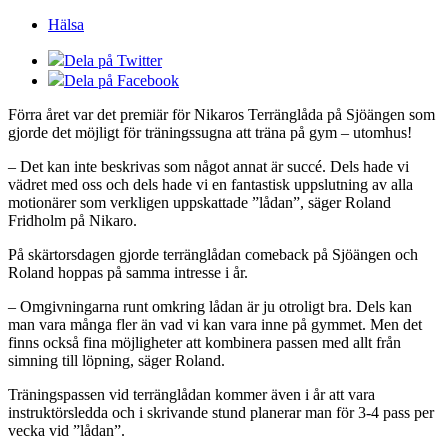
Hälsa
Dela på Twitter
Dela på Facebook
Förra året var det premiär för Nikaros Terränglåda på Sjöängen som
gjorde det möjligt för träningssugna att träna på gym – utomhus!
– Det kan inte beskrivas som något annat är succé. Dels hade vi
vädret med oss och dels hade vi en fantastisk uppslutning av alla
motionärer som verkligen uppskattade ”lådan”, säger Roland
Fridholm på Nikaro.
På skärtorsdagen gjorde terränglådan comeback på Sjöängen och
Roland hoppas på samma intresse i år.
– Omgivningarna runt omkring lådan är ju otroligt bra. Dels kan
man vara många fler än vad vi kan vara inne på gymmet. Men det
finns också fina möjligheter att kombinera passen med allt från
simning till löpning, säger Roland.
Träningspassen vid terränglådan kommer även i år att vara
instruktörsledda och i skrivande stund planerar man för 3-4 pass per
vecka vid ”lådan”.