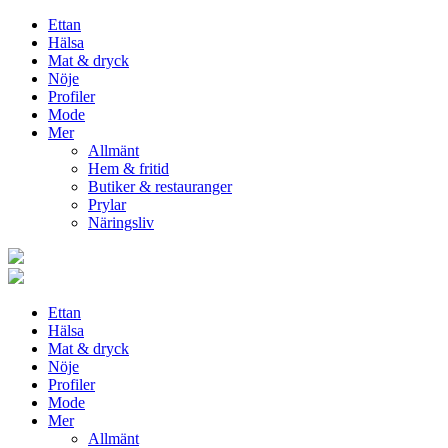
Ettan
Hälsa
Mat & dryck
Nöje
Profiler
Mode
Mer
Allmänt
Hem & fritid
Butiker & restauranger
Prylar
Näringsliv
Ettan
Hälsa
Mat & dryck
Nöje
Profiler
Mode
Mer
Allmänt