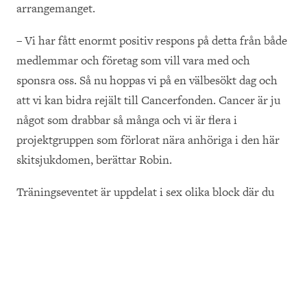
arrangemanget.
– Vi har fått enormt positiv respons på detta från både
medlemmar och företag som vill vara med och
sponsra oss. Så nu hoppas vi på en välbesökt dag och
att vi kan bidra rejält till Cancerfonden. Cancer är ju
något som drabbar så många och vi är flera i
projektgruppen som förlorat nära anhöriga i den här
skitsjukdomen, berättar Robin.
Träningseventet är uppdelat i sex olika block där du
som deltagare kan välja olika träningspass inom
blocken.
– Du kanske vill köra löpning på förmiddagen och lite
boxercise efter lunch? Du kan kombinera ihop din
träningsdag precis som du vill, eller så går du bara på