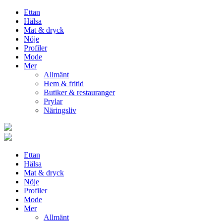
Ettan
Hälsa
Mat & dryck
Nöje
Profiler
Mode
Mer
Allmänt
Hem & fritid
Butiker & restauranger
Prylar
Näringsliv
Ettan
Hälsa
Mat & dryck
Nöje
Profiler
Mode
Mer
Allmänt