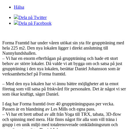
Hälsa
Dela på Twitter
Dela på Facebook
Forma Framtid har under våren utökat sin yta för gruppträning med
hela 225 m2. Den nya lokalen ligger i direkt anslutning till
Nannylundshallen.
– Vi har en enorm efterfrågan på gruppträning och hade ett stort
behov av större lokaler. Då valde vi att bygga om och satsa på just
gruppträning i den nya lokalen, berättar Daniel Johansson som är
verksamhetschef på Forma framtid.
– Med den nya lokalen har vi ännu bättre möjligheter att ta emot
företag som vill satsa på friskvård för personalen. Det är något vi ser
som ökar kraftigt, säger Daniel.
I dag har Forma framtid över 40 gruppträningspass per vecka.
Passen är en blandning av Les Mills och egna pass.
– Vi har ett brett utbud av allt från Yoga till TRX, tabata, 3D-flow
och spinning med mera. Här finns något för alla som vill träna i
grupp i en unik miljö med totalrenoverade omklädningsrum och