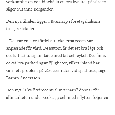
verksamheten och bibehålla en bra kvalitet på vården,
säger Susanne Bergander.
Den nya filialen ligger i Kvarnarp i företagshälsans
tidigare lokaler.
– Det var en stor fördel att lokalerna redan var
anpassade för vård. Dessutom är det ett bra läge och
det lätt att ta sig hit både med bil och cykel. Det finns
också bra parkeringsmöjligheter, vilket ibland har
varit ett problem på vårdcentralen vid sjukhuset, säger
Barbro Andersson.
Den nya ”Eksjö vårdcentral Kvarnarp” öppnar för
allmänheten under vecka 33 och med i flytten följer ca
20 anställda. Tanken är att den nya filialen ska betjäna
ca 5000 patienter.