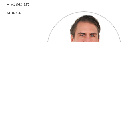
– Vi ser att
smarta
Markus Edgar
säkerhetslösningar ökar kraftigt hos både företag och
offentliga verksamheter. Som till exempel smarta
trygghetslarm som är utformade som klockor. Eller