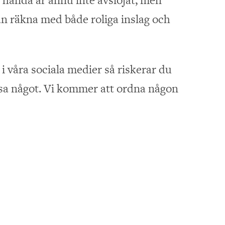
n räkna med både roliga inslag och
 i våra sociala medier så riskerar du
ssa något. Vi kommer att ordna någon
t och erbjuda fina
bjudanden, tipsar Åsa.
ken erbjuder ett brett sortiment av
r, verktyg och tillbehör för alla som
a upp hemmet.