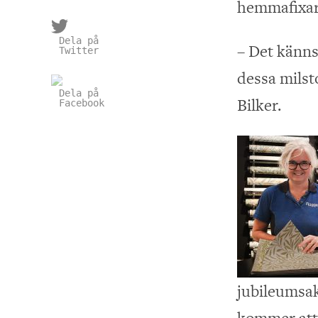
hemmafixare
Dela på
– Det känns 
Twitter
dessa milst
Dela på
Bilker.
Facebook
jubileumsak
kommer att 