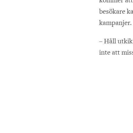
besökare ka
kampanjer.
– Håll utkik
inte att mi
kul aktivite
jubileumser
Flüggerbuti
färg, tapete
vill fräsch