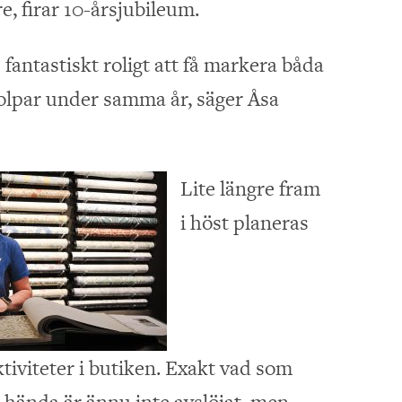
, firar 10-årsjubileum.
fantastiskt roligt att få markera båda
olpar under samma år, säger Åsa
Lite längre fram
i höst planeras
tiviteter i butiken. Exakt vad som
hända är ännu inte avslöjat, men