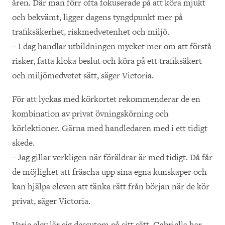
åren. Där man förr ofta fokuserade på att köra mjukt
och bekvämt, ligger dagens tyngdpunkt mer på
trafiksäkerhet, riskmedvetenhet och miljö.
– I dag handlar utbildningen mycket mer om att förstå
risker, fatta kloka beslut och köra på ett trafiksäkert
och miljömedvetet sätt, säger Victoria.
För att lyckas med körkortet rekommenderar de en
kombination av privat övningskörning och
körlektioner. Gärna med handledaren med i ett tidigt
skede.
– Jag gillar verkligen när föräldrar är med tidigt. Då får
de möjlighet att fräscha upp sina egna kunskaper och
kan hjälpa eleven att tänka rätt från början när de kör
privat, säger Victoria.
Varje elev lär sig dessutom på sitt sätt. Gabriella har