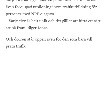
även fördjupad utbildning inom trafikutbildning för
personer med NPF-diagnos.
– Varje elev är helt unik och det gäller att hitta ett sätt
att nå fram, säger Jonas.
Och dörren står öppen även för den som bara vill
prata trafik.
– Oavsett om du ska ta körkort eller inte är du alltid
välkommen in på en kopp kaffe, avslutar Jonas.
Magnus Östberg
Publicerad 19 maj 2026
SKICKA E-POST