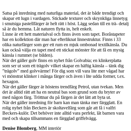
Satsa på inredning med naturliga material, det är både trendigt och
skapar ett lugn i vardagen. Stickade texturer och skrynkliga linnetyg
i smutsiga pastellfärger är helt rätt i höst. Lägg sedan till en trä- detalj
så är du hemma. Låt naturen flytta in, helt enkelt.
Linne är ett hett materialval och finns även som tapet. Boråstapeter
har en kollektion där man har efterliknat linnestruktur. Finns i 33
olika naturfärger som ger ett rum en mjuk ombonad textilkänsla. Du
kan också välja en tapet med ett stickat mönster för att få en mysig
känsla i rummet (se bilden).
När det gäller golv finns en nyhet från Golvabia; en klinkerplatta
som ser ut som ett trägolv vilket skapar en häftig känsla – tänk dig
”trägolv” med golvvärme! För dig som vill vara lite mer vågad har
vi mönstrat klinker i många färger och även i lite udda former, t.ex.
hexagon.
När det gäller färger är höstens trendfärg Petrol, utan tvekan. Men
det är alltid rätt att ha en neutral bas som grund som du bryter av
med någon färg. Tröttnar du på färgen är det lätt att byta ut.
När det gäller inredning för barn kan man tänka mer färgglatt. En
rolig nyhet från Beckers är skoltavelfärg som går att få i valfri
Beckers-kulör. Det behöver inte alltid vara perfekt, låt barnen vara
med och skapa tillsammans en färgglad griffelvägg.
Denise Blomberg
, MM interiör