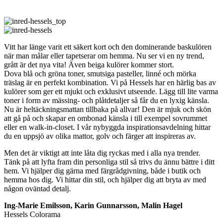
Vitt har länge varit ett säkert kort och den dominerande baskulören
när man målar eller tapetserar om hemma. Nu ser vi en ny trend,
grått är det nya vita! Även beiga kulörer kommer stort.
Dova blå och gröna toner, smutsiga pasteller, linné och mörka
träslag är en perfekt kombination. Vi på Hessels har en härlig bas av
kulörer som ger ett mjukt och exklusivt utseende. Lägg till lite varma
toner i form av mässing- och plåtdetaljer så får du en lyxig känsla.
Nu är heltäckningsmattan tillbaka på allvar! Den är mjuk och skön
att gå på och skapar en ombonad känsla i till exempel sovrummet
eller en walk-in-closet. I vår nybyggda inspirationsavdelning hittar
du en uppsjö av olika mattor, golv och färger att inspireras av.
Men det är viktigt att inte låta dig ryckas med i alla nya trender.
Tänk på att lyfta fram din personliga stil så trivs du ännu bättre i ditt
hem. Vi hjälper dig gärna med färgrådgivning, både i butik och
hemma hos dig. Vi hittar din stil, och hjälper dig att bryta av med
någon oväntad detalj.
Ing-Marie Emilsson, Karin Gunnarsson, Malin Hagel
Hessels Colorama