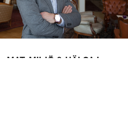
MAT, MILJÖ & HÄLSA I
GOD KOMBINATION
En trend i restaurangbranschen är ökat fokus på hälsa.
– Det handlar bland annat om mer vegetariska och
veganska alternativ på menyn. Där har vi ganska bra
kompetens och kommer att presentera nyheter på
både lunch- och à la carte-menyn under året.
– Det finns ju dels ett hälsoinslag i maten, men också