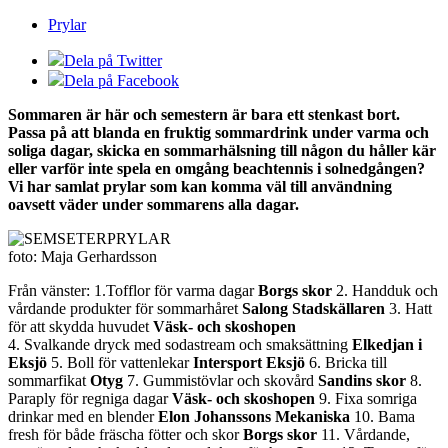
Prylar
Dela på Twitter
Dela på Facebook
Sommaren är här och semestern är bara ett stenkast bort.
Passa på att blanda en fruktig sommardrink under varma och
soliga dagar, skicka en sommarhälsning till någon du håller kär
eller varför inte spela en omgång beachtennis i solnedgången?
Vi har samlat prylar som kan komma väl till användning
oavsett väder under sommarens alla dagar.
foto: Maja Gerhardsson
Från vänster: 1.Tofflor för varma dagar
Borgs skor
2. Handduk och
vårdande produkter för sommarhåret
Salong Stadskällaren
3. Hatt
för att skydda huvudet
Väsk- och skoshopen
4. Svalkande dryck med sodastream och smaksättning
Elkedjan i
Eksjö
5. Boll för vattenlekar
Intersport Eksjö
6. Bricka till
sommarfikat
Otyg
7. Gummistövlar och skovård
Sandins skor
8.
Paraply för regniga dagar
Väsk- och skoshopen
9. Fixa somriga
drinkar med en blender
Elon Johanssons Mekaniska
10. Bama
fresh för både fräscha fötter och skor
Borgs skor
11. Vårdande,