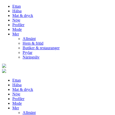
Ettan
Hälsa
Mat & dryck
Nöje
Profiler
Mode
Mer
Allmänt
Hem & fritid
Butiker & restauranger
Prylar
Näringsliv
Ettan
Hälsa
Mat & dryck
Nöje
Profiler
Mode
Mer
Allmänt