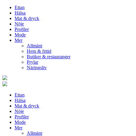
Ettan
Hälsa
Mat & dryck
Nöje
Profiler
Mode
Mer
Allmänt
Hem & fritid
Butiker & restauranger
Prylar
Näringsliv
Ettan
Hälsa
Mat & dryck
Nöje
Profiler
Mode
Mer
Allmänt