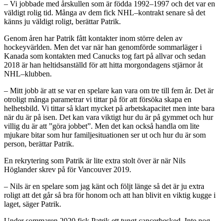
– Vi jobbade med årskullen som är födda 1992–1997 och det var en
väldigt rolig tid. Många av dem fick NHL–kontrakt senare så det
känns ju väldigt roligt, berättar Patrik.
Genom åren har Patrik fått kontakter inom större delen av
hockeyvärlden. Men det var när han genomförde sommarläger i
Kanada som kontakten med Canucks tog fart på allvar och sedan
2018 är han heltidsanställd för att hitta morgondagens stjärnor åt
NHL–klubben.
– Mitt jobb är att se var en spelare kan vara om tre till fem år. Det är
otroligt många parametrar vi tittar på för att försöka skapa en
helhetsbild. Vi tittar så klart mycket på arbetskapacitet men inte bara
när du är på isen. Det kan vara viktigt hur du är på gymmet och hur
villig du är att ”göra jobbet”. Men det kan också handla om lite
mjukare bitar som hur familjesituationen ser ut och hur du är som
person, berättar Patrik.
En rekrytering som Patrik är lite extra stolt över är när Nils
Höglander skrev på för Vancouver 2019.
– Nils är en spelare som jag känt och följt länge så det är ju extra
roligt att det går så bra för honom och att han blivit en viktig kugge i
laget, säger Patrik.
Under sommaren 2020 fick Patrik ett tungt cancerbesked. Inte nog