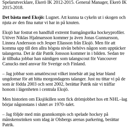
Spelarutvecklare, Ekerö IK 2012-2015. General Manager, Ekerö IK
2015-2018.
Det bästa med Eksjö:
Lugnet. Att kunna ta cykeln ut i skogen och
njuta av den fina natur vi har in på knuten.
Eksjö har fostrat en handfull extremt framgångsrika hockeyprofiler.
Utöver Niklas Hjalmarsson kommer ju även Jonas Gunnarsson,
Linnea Andersson och Jesper Eliasson från Eksjö. Men för att
komma upp till den allra högsta nivån behövs någon som upptäcker
talangerna. Det är där Patrik Jonsson kommer in i bilden. Sedan tre
år tillbaka jobbar han nämligen som talangscout för Vancouver
Canucks med ansvar för Sverige och Finland.
– Jag jobbar som amatörscout vilket innebär att jag letar bland
ungdomar för att hitta morgondagens talanger. Just nu tittar vi på de
som är födda 2003 och sent 2002, berättar Patrik när vi träffar
honom i lägenheten i centrala Eksjö.
Men historien om Eksjökillen som fick drömjobbet hos ett NHL–lag
börjar någonstans i slutet av 1970–talet.
– Jag följde med min grannkompis och spelade hockey på
månskensrinken som idag är Olsbergs arenas parkering, berättar
Patrik.