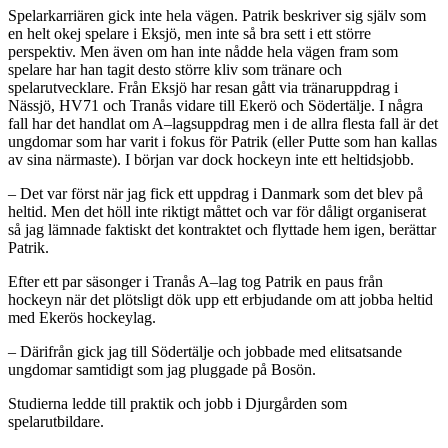
Spelarkarriären gick inte hela vägen. Patrik beskriver sig själv som
en helt okej spelare i Eksjö, men inte så bra sett i ett större
perspektiv. Men även om han inte nådde hela vägen fram som
spelare har han tagit desto större kliv som tränare och
spelarutvecklare. Från Eksjö har resan gått via tränaruppdrag i
Nässjö, HV71 och Tranås vidare till Ekerö och Södertälje. I några
fall har det handlat om A–lagsuppdrag men i de allra flesta fall är det
ungdomar som har varit i fokus för Patrik (eller Putte som han kallas
av sina närmaste). I början var dock hockeyn inte ett heltidsjobb.
– Det var först när jag fick ett uppdrag i Danmark som det blev på
heltid. Men det höll inte riktigt måttet och var för dåligt organiserat
så jag lämnade faktiskt det kontraktet och flyttade hem igen, berättar
Patrik.
Efter ett par säsonger i Tranås A–lag tog Patrik en paus från
hockeyn när det plötsligt dök upp ett erbjudande om att jobba heltid
med Ekerös hockeylag.
– Därifrån gick jag till Södertälje och jobbade med elitsatsande
ungdomar samtidigt som jag pluggade på Bosön.
Studierna ledde till praktik och jobb i Djurgården som
spelarutbildare.