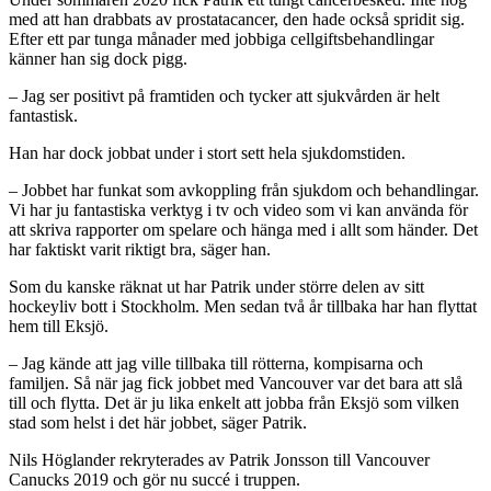
med att han drabbats av prostatacancer, den hade också spridit sig.
Efter ett par tunga månader med jobbiga cellgiftsbehandlingar
känner han sig dock pigg.
– Jag ser positivt på framtiden och tycker att sjukvården är helt
fantastisk.
Han har dock jobbat under i stort sett hela sjukdomstiden.
– Jobbet har funkat som avkoppling från sjukdom och behandlingar.
Vi har ju fantastiska verktyg i tv och video som vi kan använda för
att skriva rapporter om spelare och hänga med i allt som händer. Det
har faktiskt varit riktigt bra, säger han.
Som du kanske räknat ut har Patrik under större delen av sitt
hockeyliv bott i Stockholm. Men sedan två år tillbaka har han flyttat
hem till Eksjö.
– Jag kände att jag ville tillbaka till rötterna, kompisarna och
familjen. Så när jag fick jobbet med Vancouver var det bara att slå
till och flytta. Det är ju lika enkelt att jobba från Eksjö som vilken
stad som helst i det här jobbet, säger Patrik.
Nils Höglander rekryterades av Patrik Jonsson till Vancouver
Canucks 2019 och gör nu succé i truppen.