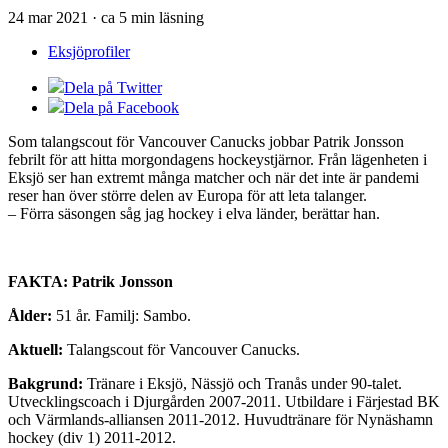
24 mar 2021 · ca 5 min läsning
Eksjöprofiler
Dela på Twitter
Dela på Facebook
Som talangscout för Vancouver Canucks jobbar Patrik Jonsson
febrilt för att hitta morgondagens hockeystjärnor. Från lägenheten i
Eksjö ser han extremt många matcher och när det inte är pandemi
reser han över större delen av Europa för att leta talanger.
– Förra säsongen såg jag hockey i elva länder, berättar han.
FAKTA:
Patrik
Jonsson
Ålder:
51 år. Familj: Sambo.
Aktuell:
Talangscout för Vancouver Canucks.
Bakgrund:
Tränare i Eksjö, Nässjö och Tranås under 90-talet.
Utvecklingscoach i Djurgården 2007-2011. Utbildare i Färjestad BK
och Värmlands-alliansen 2011-2012. Huvudtränare för Nynäshamn
hockey (div 1) 2011-2012.