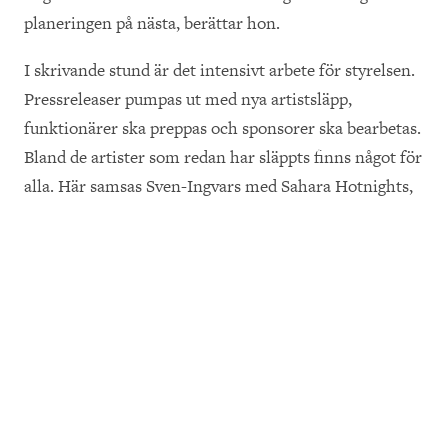
planeringen på nästa, berättar hon.
I skrivande stund är det intensivt arbete för styrelsen.
Pressreleaser pumpas ut med nya artistsläpp,
funktionärer ska preppas och sponsorer ska bearbetas.
Bland de artister som redan har släppts finns något för
alla. Här samsas Sven-Ingvars med Sahara Hotnights,
Ricky Rich och, Eksjös hårdaste stolthet, Orbit
Culture.
Som arrangör av en stadsfest hinner inte Maria och
Magnus se speciellt mycket av framträdandena. Det är
alltid något som behöver fixas eller åtgärdas.
– Men om jag kan ska jag försöka se Nicole Sabouné i
år. Jag såg henne på Pinnen för något år sedan och