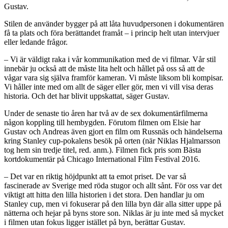
Gustav.
Stilen de använder bygger på att låta huvudpersonen i dokumentären
få ta plats och föra berättandet framåt – i princip helt utan intervjuer
eller ledande frågor.
– Vi är väldigt raka i vår kommunikation med de vi filmar. Vår stil
innebär ju också att de måste lita helt och hållet på oss så att de
vågar vara sig själva framför kameran. Vi måste liksom bli kompisar.
Vi håller inte med om allt de säger eller gör, men vi vill visa deras
historia. Och det har blivit uppskattat, säger Gustav.
Under de senaste tio åren har två av de sex dokumentärfilmerna
någon koppling till hembygden. Förutom filmen om Elsie har
Gustav och Andreas även gjort en film om Russnäs och händelserna
kring Stanley cup-pokalens besök på orten (när Niklas Hjalmarsson
tog hem sin tredje titel, red. anm.). Filmen fick pris som Bästa
kortdokumentär på Chicago International Film Festival 2016.
– Det var en riktig höjdpunkt att ta emot priset. De var så
fascinerade av Sverige med röda stugor och allt sånt. För oss var det
viktigt att hitta den lilla historien i det stora. Den handlar ju om
Stanley cup, men vi fokuserar på den lilla byn där alla sitter uppe på
nätterna och hejar på byns store son. Niklas är ju inte med så mycket
i filmen utan fokus ligger istället på byn, berättar Gustav.