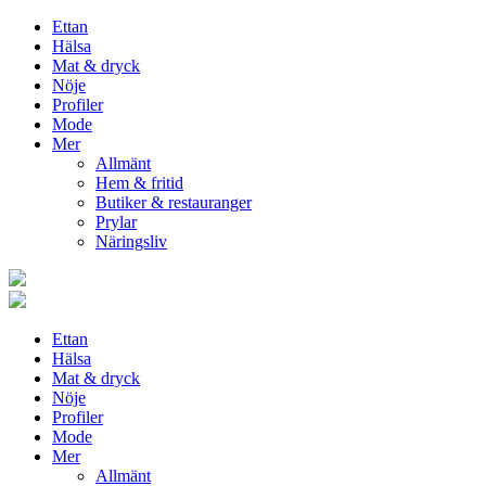
Ettan
Hälsa
Mat & dryck
Nöje
Profiler
Mode
Mer
Allmänt
Hem & fritid
Butiker & restauranger
Prylar
Näringsliv
Ettan
Hälsa
Mat & dryck
Nöje
Profiler
Mode
Mer
Allmänt