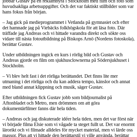
jobbar Gustav på en reklambyrå i Stockholm med film och foto som
huvudsakliga arbetsuppgifter. Och det var faktiskt stillbilder som var
hans fokus från början.
– Jag gick på medieprogrammet i Vetlanda på gymnasiet och efter
det hamnade jag på Viebäcks folkhögskola för att läsa foto. Där
träffade jag Andreas och vi hittade varandra direkt och sökte oss
vidare till nästa fotoutbildning på Biskops Arnö (Nordens fotoskola),
berättar Gustav.
Under utbildningen ingick en kurs i rörlig bild och Gustav och
Andreas gjorde en film om sjukhusclownerna på Södersjukhuset i
Stockholm.
– Vi blev helt fast i det rörliga berättandet. Det finns lite mer
utmaning i det rörliga och du kan addera tempo, känslor och annat
med bland annat klippning och musik, säger Gustav.
Efter utbildningen fick Gustav jobb som bildjournalist på
Aftonbladet och Metro, men drömmen om att göra
dokumentärfilmer fanns där hela tiden.
– Andreas och jag diskuterade idéer hela tiden, men det var först när
vi började filma Elsie som vi vågade ta steget fullt ut. Det var enormt
lärorikt och vi filmade alldeles för mycket material, men vi lärde oss
massor. Plus att vi hittade den berättarstil vi ville använda, berättar