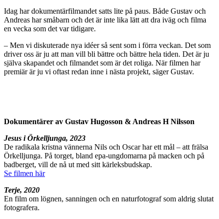
Idag har dokumentärfilmandet satts lite på paus. Både Gustav och
Andreas har småbarn och det är inte lika lätt att dra iväg och filma
en vecka som det var tidigare.
– Men vi diskuterade nya idéer så sent som i förra veckan. Det som
driver oss är ju att man vill bli bättre och bättre hela tiden. Det är ju
själva skapandet och filmandet som är det roliga. När filmen har
premiär är ju vi oftast redan inne i nästa projekt, säger Gustav.
Dokumentärer av Gustav Hugosson & Andreas H Nilsson
Jesus i Örkelljunga, 2023
De radikala kristna vännerna Nils och Oscar har ett mål – att frälsa
Örkelljunga. På torget, bland epa-ungdomarna på macken och på
badberget, vill de nå ut med sitt kärleksbudskap.
Se filmen här
Terje, 2020
En film om lögnen, sanningen och en naturfotograf som aldrig slutat
fotografera.