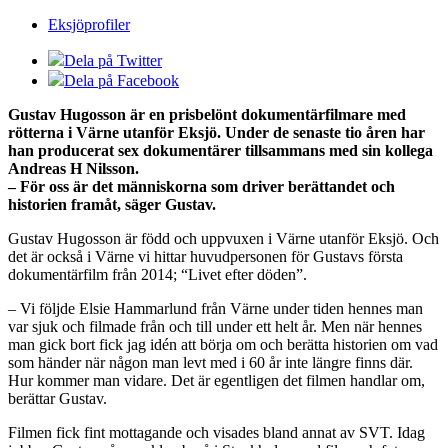
Eksjöprofiler
Dela på Twitter
Dela på Facebook
Gustav Hugosson är en prisbelönt dokumentärfilmare med
rötterna i Värne utanför Eksjö. Under de senaste tio åren har
han producerat sex dokumentärer tillsammans med sin kollega
Andreas H Nilsson.
– För oss är det människorna som driver berättandet och
historien framåt, säger Gustav.
Gustav Hugosson är född och uppvuxen i Värne utanför Eksjö. Och
det är också i Värne vi hittar huvudpersonen för Gustavs första
dokumentärfilm från 2014; “Livet efter döden”.
– Vi följde Elsie Hammarlund från Värne under tiden hennes man
var sjuk och filmade från och till under ett helt år. Men när hennes
man gick bort fick jag idén att börja om och berätta historien om vad
som händer när någon man levt med i 60 år inte längre finns där.
Hur kommer man vidare. Det är egentligen det filmen handlar om,
berättar Gustav.
Filmen fick fint mottagande och visades bland annat av SVT. Idag