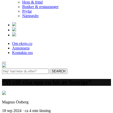
Hem & fritid
Butiker & restauranger
Prylar
Näringsliv
Om eksjo.co
Annonsera
Kontakta oss
“Vi vill visa upp en bit av Sverige”
Magnus Östberg
18 sep 2024 · ca 4 min läsning