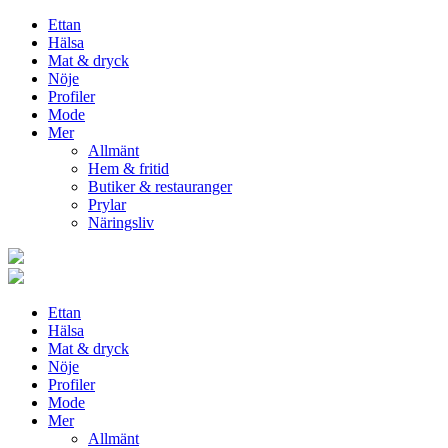
Ettan
Hälsa
Mat & dryck
Nöje
Profiler
Mode
Mer
Allmänt
Hem & fritid
Butiker & restauranger
Prylar
Näringsliv
Ettan
Hälsa
Mat & dryck
Nöje
Profiler
Mode
Mer
Allmänt