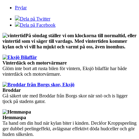
Prylar
Dela på Twitter
Dela på Facebook
På söndag ställer vi om klockorna till normaltid, eller
vintertid som vi säger till vardags. Med vintertiden kommer
kylan och vi vill ha mjukt och varmt på oss, även inomhus.
Vinterdäck och motorvärmare
Glöm inte bort att rusta bilen för vintern, Eksjö bilaffär har både
vinterdäck och motorvärmare.
Broddar
Gå säkert ute med Broddar från Borgs skor när snö och is ligger
tjock på stadens gator
.
Hemmaspa
Ta hand om din hud när kylan biter i kinden. Decléor Kroppspeeling
ger dubbel peelingeffekt, avlägsnar effektivt döda hudceller och gör
huden silkeslen.