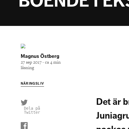
BOENDE I EK
Magnus Östberg
27 sep 2017 · ca 4 min
läsning
NÄRINGSLIV
Det är 
Dela på
Juniagr
Twitter