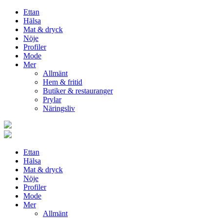
Ettan
Hälsa
Mat & dryck
Nöje
Profiler
Mode
Mer
Allmänt
Hem & fritid
Butiker & restauranger
Prylar
Näringsliv
Ettan
Hälsa
Mat & dryck
Nöje
Profiler
Mode
Mer
Allmänt