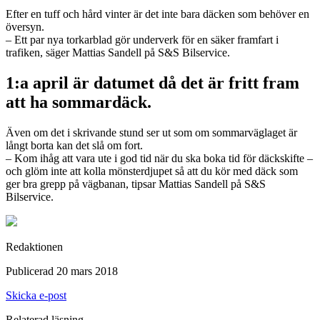
Efter en tuff och hård vinter är det inte bara däcken som behöver en
översyn.
– Ett par nya torkarblad gör underverk för en säker framfart i
trafiken, säger Mattias Sandell på S&S Bilservice.
1:a april är datumet då det är fritt fram
att ha sommardäck.
Även om det i skrivande stund ser ut som om sommarväglaget är
långt borta kan det slå om fort.
– Kom ihåg att vara ute i god tid när du ska boka tid för däckskifte –
och glöm inte att kolla mönsterdjupet så att du kör med däck som
ger bra grepp på vägbanan, tipsar Mattias Sandell på S&S
Bilservice.
Redaktionen
Publicerad 20 mars 2018
Skicka e-post
Relaterad läsning